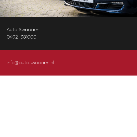
Auto Swaanen
0492-381000
info@autoswaanen.nl