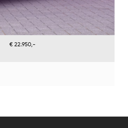
€ 22.950,-
BMW
520D
Bo
201