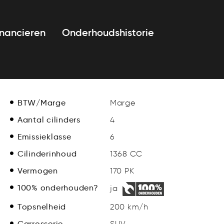
inancieren
Onderhoudshistorie
BTW/Marge
Marge
Aantal cilinders
4
Emissieklasse
6
Cilinderinhoud
1368 CC
Vermogen
170 PK
100% onderhouden?
ja
Topsnelheid
200 km/h
Carrosserie
SUV