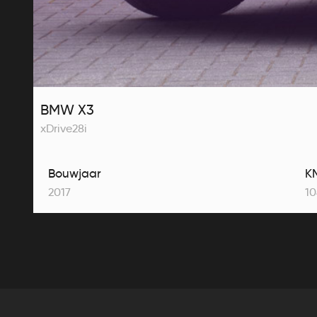
BMW X3
xDrive28i
Bouwjaar
K
2017
10