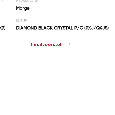
OF
BTW/MARGE
Marge
R
KLEUR
X9)
DIAMOND BLACK CRYSTAL P/C (PXJ/QXJS)
Inruilvoorstel