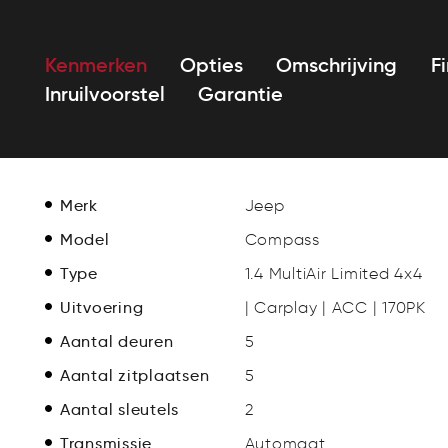
Kenmerken
Opties
Omschrijving
F
Inruilvoorstel
Garantie
Merk
Jeep
Model
Compass
Type
1.4 MultiAir Limited 4x4
Uitvoering
| Carplay | ACC | 170PK
Aantal deuren
5
Aantal zitplaatsen
5
Aantal sleutels
2
Transmissie
Automaat