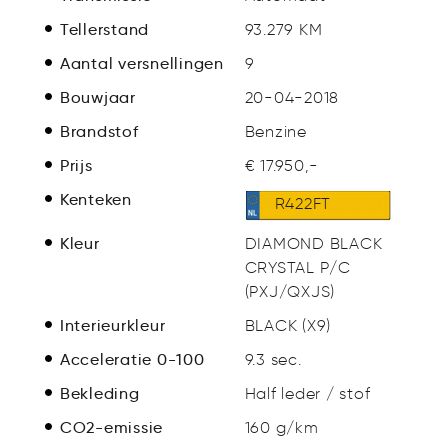
Tellerstand
93.279 KM
Aantal versnellingen
9
Bouwjaar
20-04-2018
Brandstof
Benzine
Prijs
€ 17.950,-
Kenteken
R422FT
Kleur
DIAMOND BLACK
CRYSTAL P/C
(PXJ/QXJS)
Interieurkleur
BLACK (X9)
Acceleratie 0-100
9.3 sec.
Bekleding
Half leder / stof
CO2-emissie
160 g/km