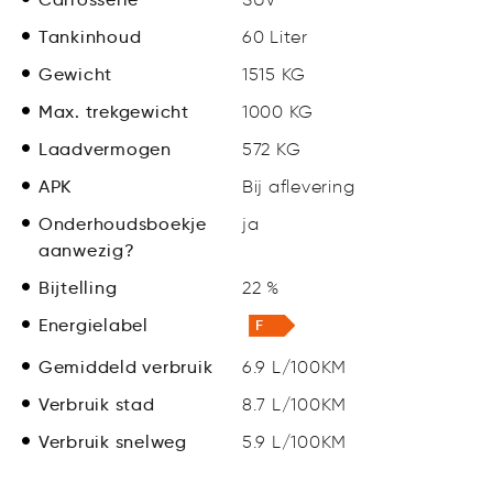
Tankinhoud
60 Liter
Gewicht
1515 KG
Max. trekgewicht
1000 KG
Laadvermogen
572 KG
APK
Bij aflevering
Onderhoudsboekje
ja
aanwezig?
Bijtelling
22 %
Energielabel
Gemiddeld verbruik
6.9 L/100KM
Verbruik stad
8.7 L/100KM
Verbruik snelweg
5.9 L/100KM