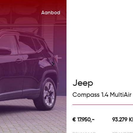
Aanbod
Diensten
Werkplaats
Ov
Jeep
Compass 1.4 MultiAir
€ 17.950,-
93.279 