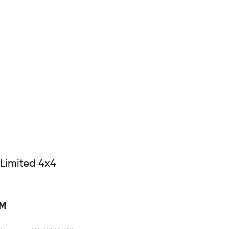
er ons
Contact
Maak werkplaats afspraak
 Limited 4x4
KM