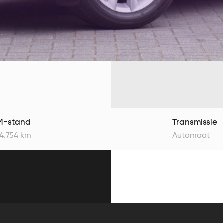
M-stand
Transmissie
4.754 km
Automaat