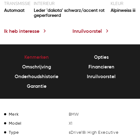
TRANSMISSIE
INTERIEUR
KLEUR
Automaat
Leder 'dakota' schwarz/accent rot
Alpinweiss iii
geperforeerd
Ik heb interesse
Inruilvoorstel
Kenmerken
Opties
Omschrijving
Financieren
Onderhoudshistorie
Inruilvoorstel
Garantie
Merk
BMW
Model
X1
Type
sDrive18i High Executive