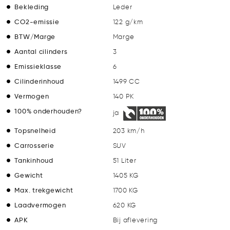
Bekleding
Leder
CO2-emissie
122 g/km
BTW/Marge
Marge
Aantal cilinders
3
Emissieklasse
6
Cilinderinhoud
1499 CC
Vermogen
140 PK
100% onderhouden?
ja
Topsnelheid
203 km/h
Carrosserie
SUV
Tankinhoud
51 Liter
Gewicht
1405 KG
Max. trekgewicht
1700 KG
Laadvermogen
620 KG
APK
Bij aflevering