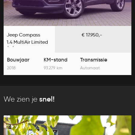
Jeep Compass
€ 17.950,-
1.4 MultiAir Limited
4x4
Bouwjaar
KM-stand
Transmissie
2018
93.279 km
Automaat
We zien je
snel!