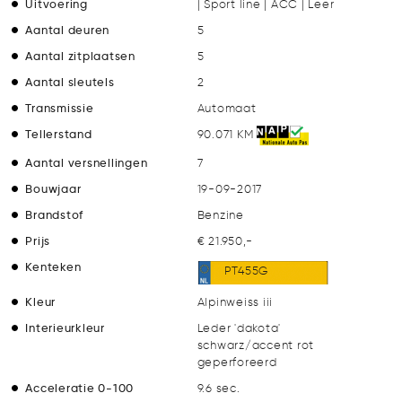
Uitvoering
| Sport line | ACC | Leer
Aantal deuren
5
Aantal zitplaatsen
5
Aantal sleutels
2
Transmissie
Automaat
Tellerstand
90.071 KM
Aantal versnellingen
7
Bouwjaar
19-09-2017
Brandstof
Benzine
Prijs
€ 21.950,-
Kenteken
PT455G
Kleur
Alpinweiss iii
Interieurkleur
Leder 'dakota'
schwarz/accent rot
geperforeerd
Acceleratie 0-100
9.6 sec.