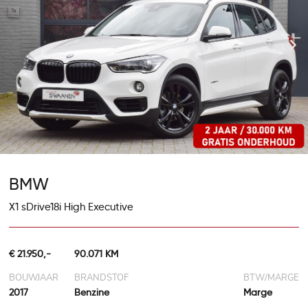
BMW
X1 sDrive18i High Executive
€ 21.950,-
90.071 KM
BOUWJAAR
BRANDSTOF
BTW/MARGE
2017
Benzine
Marge