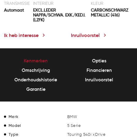
TRANSMISSIE
INTERIEUR
KLEUR
Automaat
EXCL.LEDER
CARBONSCHWARZ
NAPPA/SCHWA. EXK./KED.I.
METALLIC (416)
(LZFK)
Ik heb interesse
Inruilvoorstel
Kenmerken
Opties
Omschrijving
Financieren
Onderhoudshistorie
Inruilvoorstel
Garantie
Merk
BMW
Model
5 Serie
Type
Touring 540i xDrive