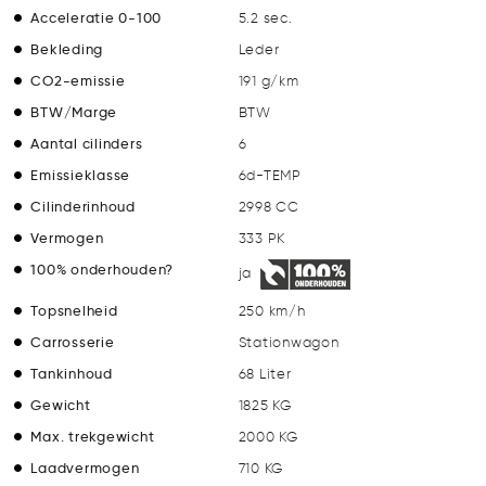
Acceleratie 0-100
5.2 sec.
Bekleding
Leder
CO2-emissie
191 g/km
BTW/Marge
BTW
Aantal cilinders
6
Emissieklasse
6d-TEMP
Cilinderinhoud
2998 CC
Vermogen
333 PK
100% onderhouden?
ja
Topsnelheid
250 km/h
Carrosserie
Stationwagon
Tankinhoud
68 Liter
Gewicht
1825 KG
Max. trekgewicht
2000 KG
Laadvermogen
710 KG