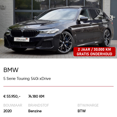
BMW
5 Serie Touring 540i xDrive
€ 55.950,-
74.180 KM
BOUWJAAR
BRANDSTOF
BTW/MARGE
2020
Benzine
BTW