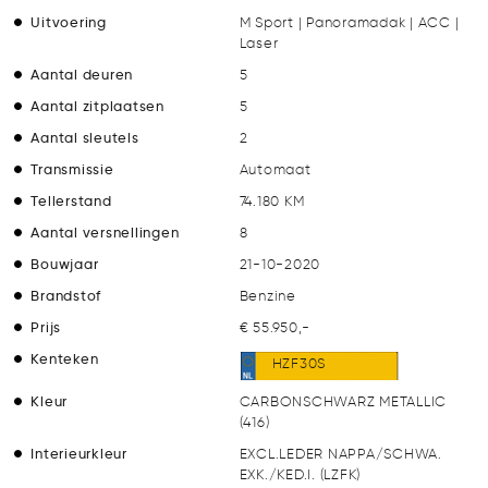
Uitvoering
M Sport | Panoramadak | ACC |
Laser
Aantal deuren
5
Aantal zitplaatsen
5
Aantal sleutels
2
Transmissie
Automaat
Tellerstand
74.180 KM
Aantal versnellingen
8
Bouwjaar
21-10-2020
Brandstof
Benzine
Prijs
€ 55.950,-
Kenteken
HZF30S
Kleur
CARBONSCHWARZ METALLIC
(416)
Interieurkleur
EXCL.LEDER NAPPA/SCHWA.
EXK./KED.I. (LZFK)