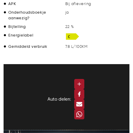
APK
Bij aflevering
Onderhoudsboekje
ja
aanwezig?
Bijtelling
22 %
Energielabel
Gemiddeld verbruik
7.8 L/100KM
Auto delen: