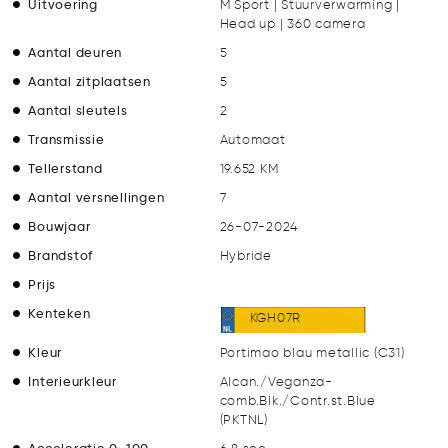
Uitvoering
M Sport | Stuurverwarming |
Head up | 360 camera
Aantal deuren
5
Aantal zitplaatsen
5
Aantal sleutels
2
Transmissie
Automaat
Tellerstand
19.652 KM
Aantal versnellingen
7
Bouwjaar
26-07-2024
Brandstof
Hybride
Prijs
Kenteken
KGH07R
Kleur
Portimao blau metallic (C31)
Interieurkleur
Alcan./Veganza-
comb.Blk./Contr.st.Blue
(PKTNL)
Acceleratie 0-100