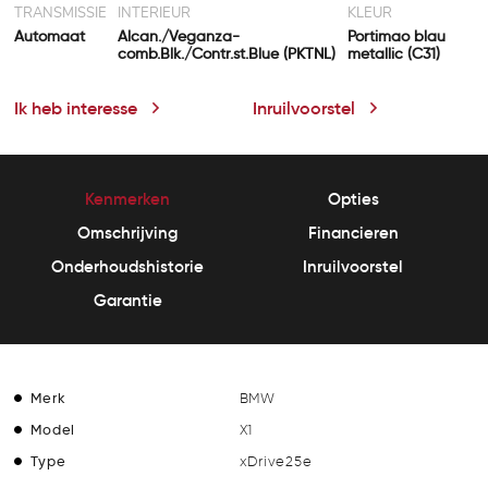
TRANSMISSIE
INTERIEUR
KLEUR
Automaat
Alcan./Veganza-
Portimao blau
comb.Blk./Contr.st.Blue (PKTNL)
metallic (C31)
Ik heb interesse
Inruilvoorstel
Kenmerken
Opties
Omschrijving
Financieren
Onderhoudshistorie
Inruilvoorstel
Garantie
Merk
BMW
Model
X1
Type
xDrive25e