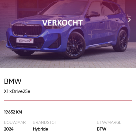
BMW
X1 xDrive25e
19.652 KM
BOUWJAAR
BRANDSTOF
BTW/MARGE
2024
Hybride
BTW