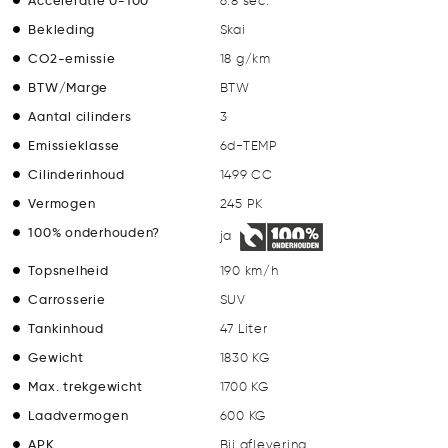
6.8 sec.
Bekleding
Skai
CO2-emissie
18 g/km
BTW/Marge
BTW
Aantal cilinders
3
Emissieklasse
6d-TEMP
Cilinderinhoud
1499 CC
Vermogen
245 PK
100% onderhouden?
ja
Topsnelheid
190 km/h
Carrosserie
SUV
Tankinhoud
47 Liter
Gewicht
1830 KG
Max. trekgewicht
1700 KG
Laadvermogen
600 KG
APK
Bij aflevering